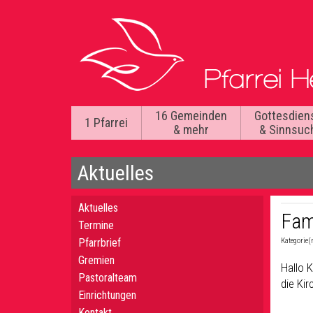
16 Gemeinden
Gottesdien
1 Pfarrei
& mehr
& Sinnsuc
Aktuelles
Aktuelles
Fam
Termine
Pfarrbrief
Kategorie(
Gremien
Hallo 
Pastoralteam
die Kir
Einrichtungen
Kontakt