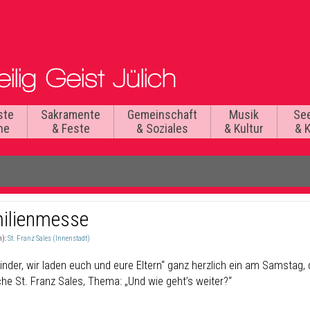
ste
Sakramente
Gemeinschaft
Musik
Se
he
& Feste
& Soziales
& Kultur
& 
ilienmesse
n):
St. Franz Sales (Innenstadt)
Kinder, wir laden euch und eure Eltern“ ganz herzlich ein am Samstag
che St. Franz Sales, Thema: „Und wie geht’s weiter?“