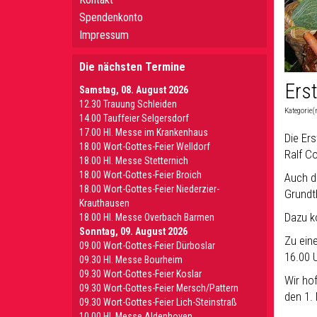
Spendenkonto
Impressum
Die nächsten Termine
Ers
Samstag, 08. August 2026
12.30 Trauung Schleiden
Kategorie(
14.00 Tauffeier Selgersdorf
17.00 Hl. Messe im Krankenhaus
Die Er
18.00 Wort-Gottes-Feier Welldorf
Ralf C
18.00 Hl. Messe Stetternich
18.00 Wort-Gottes-Feier Broich
Auch d
18.00 Wort-Gottes-Feier Niederzier-
Grundt
Krauthausen
Dazu k
18.00 Hl. Messe Overbach Barmen
Sonntag, 09. August 2026
Zu ein
09.00 Wort-Gottes-Feier Dürboslar
16.00 
09.30 HI. Messe Bourheim
09.30 Wort-Gottes-Feier Koslar
Wir ho
09.30 Wort-Gottes-Feier Mersch/Pattern
den 1.
09.30 Wort-Gottes-Feier Lich-Steinstraß
10.00 Hl. Messe Aldenhoven