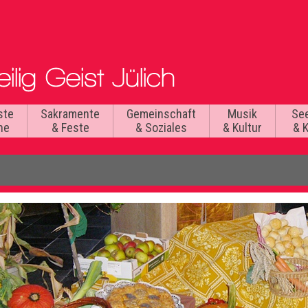
ste
Sakramente
Gemeinschaft
Musik
Se
he
& Feste
& Soziales
& Kultur
& 