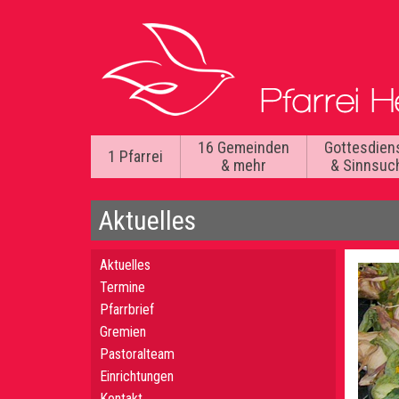
16 Gemeinden
Gottesdien
1 Pfarrei
& mehr
& Sinnsuc
Aktuelles
Aktuelles
Termine
Pfarrbrief
Gremien
Pastoralteam
Einrichtungen
Kontakt