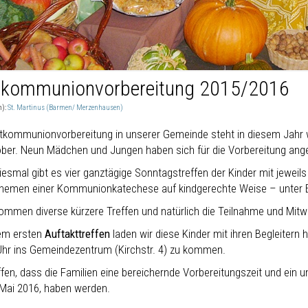
tkommunionvorbereitung 2015/2016
n):
St. Martinus (Barmen/ Merzenhausen)
stkommunionvorbereitung in unserer Gemeinde steht in diesem Jahr 
ober. Neun Mädchen und Jungen haben sich für die Vorbereitung ang
iesmal gibt es vier ganztägige Sonntagstreffen der Kinder mit jeweil
hemen einer Kommunionkatechese auf kindgerechte Weise – unter Ei
ommen diverse kürzere Treffen und natürlich die Teilnahme und Mit
em ersten
Auftakttreffen
laden wir diese Kinder mit ihren Begleitern 
Uhr ins Gemeindezentrum (Kirchstr. 4) zu kommen.
ffen, dass die Familien eine bereichernde Vorbereitungszeit und ei
 Mai 2016, haben werden.