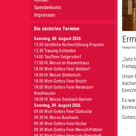
Spendenkonto
Impressum
Die nächsten Termine
Erm
Samstag, 08. August 2026
12.00 Geistliche Kirchenführung Propstei
Kategorie(
12.30 Trauung Schleiden
14.00 Tauffeier Selgersdorf
„Seht 
17.00 Hl. Messe im Krankenhaus
Freita
18.00 Wort-Gottes-Feier Welldorf
18.00 Hl. Messe Stetternich
Unser 
18.00 Wort-Gottes-Feier Broich
Aachen
18.00 Wort-Gottes-Feier Niederzier-
Einric
Krauthausen
18.00 Hl. Messe Overbach Barmen
Es war
Sonntag, 09. August 2026
Bonhoe
09.00 Wort-Gottes-Feier Dürboslar
Gottes
09.30 HI. Messe Bourheim
09.30 Wort-Gottes-Feier Koslar
09.30 Wort-Gottes-Feier Mersch/Pattern
09.30 Wort-Gottes-Feier Lich-Steinstraß