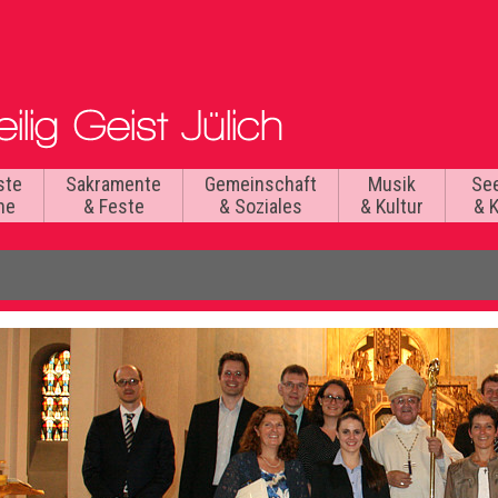
ste
Sakramente
Gemeinschaft
Musik
Se
he
& Feste
& Soziales
& Kultur
& 