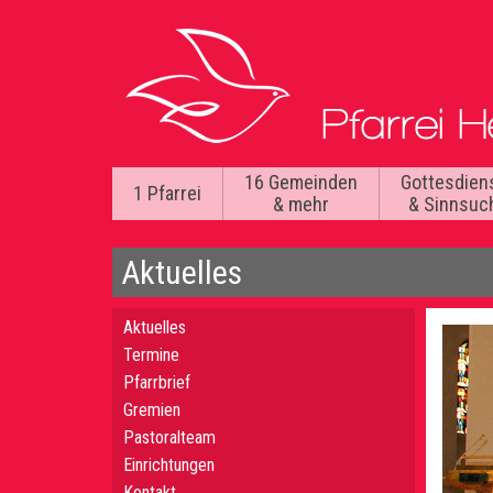
16 Gemeinden
Gottesdien
1 Pfarrei
& mehr
& Sinnsuc
Aktuelles
Aktuelles
Termine
Pfarrbrief
Gremien
Pastoralteam
Einrichtungen
Kontakt