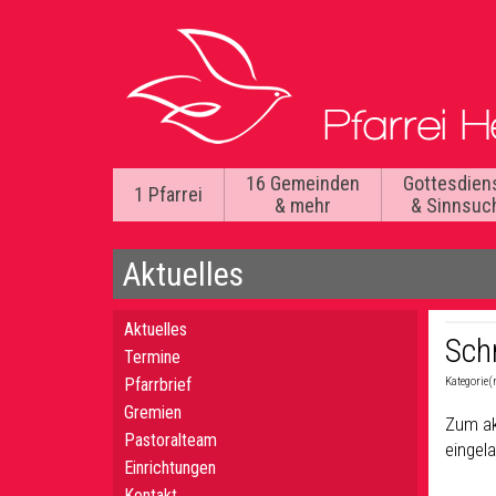
16 Gemeinden
Gottesdien
1 Pfarrei
& mehr
& Sinnsuc
Aktuelles
Aktuelles
Sch
Termine
Pfarrbrief
Kategorie(
Gremien
Zum ak
Pastoralteam
eingel
Einrichtungen
Kontakt