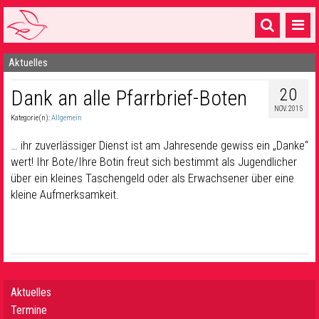
Aktuelles
Startseite
20
Dank an alle Pfarrbrief-Boten
1 Pfarrei
NOV. 2015
Kategorie(n):
Allgemein
16 Gemeinden & mehr
… ihr zuverlässiger Dienst ist am Jahresende gewiss ein „Danke“
Gottesdienste & Sinnsuche
wert! Ihr Bote/Ihre Botin freut sich bestimmt als Jugendlicher
über ein kleines Taschengeld oder als Erwachsener über eine
Sakramente & Feste
kleine Aufmerksamkeit.
Gemeinschaft & Soziales
Musik
& Kultur
Seelsorge & Kontakt
Aktuelles
Termine