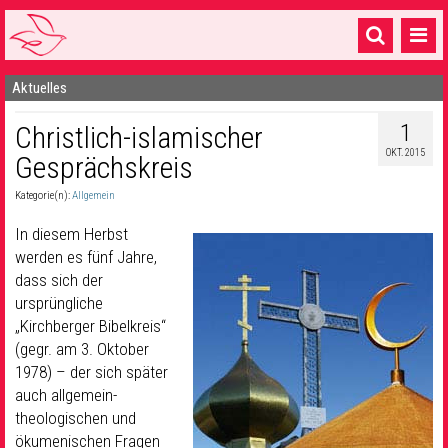
Aktuelles
Startseite
1
Christlich-islamischer
1 Pfarrei
OKT. 2015
Gesprächskreis
16 Gemeinden & mehr
Kategorie(n):
Allgemein
Gottesdienste & Sinnsuche
In diesem Herbst
Sakramente & Feste
werden es fünf Jahre,
dass sich der
Gemeinschaft & Soziales
ursprüngliche
„Kirchberger Bibelkreis“
Musik
& Kultur
(gegr. am 3. Oktober
1978) – der sich später
Seelsorge & Kontakt
auch allgemein-
theologischen und
ökumenischen Fragen