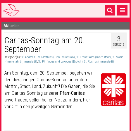
Aktuelles
Startseite
3
Caritas-Sonntag am 20.
1 Pfarrei
SEP. 2015
September
16 Gemeinden & mehr
Kategorie(n):
St. Andreas und Matthias (Lich-Steinstraß)
,
St. Franz Sales (Innenstadt)
,
St. Mariä
Gottesdienste & Sinnsuche
Himmelfahrt (Innenstadt)
,
St. Philippus und Jakobus (Broich)
,
St. Rochus (Innenstadt)
Am Sonntag, dem 20. September, begehen wir
Sakramente & Feste
den diesjährigen Caritas-Sonntag unter dem
Motto: „Stadt, Land, Zukunft“! Die Gaben, die Sie
Gemeinschaft & Soziales
am Caritas-Sonntag unserer
Pfarr-Caritas
Musik
& Kultur
anvertrauen, sollen helfen Not zu lindern, hier
vor Ort in den jeweiligen Gemeinden.
Seelsorge & Kontakt