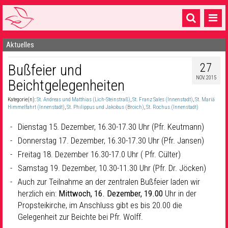
Aktuelles
Startseite
27
Bußfeier und
1 Pfarrei
NOV. 2015
Beichtgelegenheiten
16 Gemeinden & mehr
Kategorie(n):
St. Andreas und Matthias (Lich-Steinstraß)
,
St. Franz Sales (Innenstadt)
,
St. Mariä
Gottesdienste & Sinnsuche
Himmelfahrt (Innenstadt)
,
St. Philippus und Jakobus (Broich)
,
St. Rochus (Innenstadt)
Dienstag 15. Dezember, 16.30-17.30 Uhr (Pfr. Keutmann)
Sakramente & Feste
Donnerstag 17. Dezember, 16.30-17.30 Uhr (Pfr. Jansen)
Gemeinschaft & Soziales
Freitag 18. Dezember 16.30-17.0 Uhr ( Pfr. Cülter)
Samstag 19. Dezember, 10.30-11.30 Uhr (Pfr. Dr. Jöcken)
Musik
& Kultur
Auch zur Teilnahme an der zentralen Bußfeier laden wir
Seelsorge & Kontakt
herzlich ein:
Mittwoch, 16. Dezember, 19.00
Uhr in der
Propsteikirche, im Anschluss gibt es bis 20.00 die
Gelegenheit zur Beichte bei Pfr. Wolff.