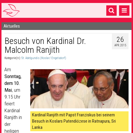
Aktuelles
Startseite
26
Besuch von Kardinal Dr.
1 Pfarrei
APR. 2015
Malcolm Ranjith
16 Gemeinden & mehr
Kategorie(n):
St. Adelgundis (Koslar/ Engelsdorf)
Gottesdienste & Sinnsuche
Am
Sakramente & Feste
Sonntag,
dem 10.
Gemeinschaft & Soziales
Mai
, um
9.15 Uhr
Musik
& Kultur
feiert
Kardinal
Seelsorge & Kontakt
Kardinal Ranjith mit Papst Franziskus bei seinem
Ranjith in
Besuch in Koslars Patendiözese in Ratnapura, Sri
der
Lanka
heiligen