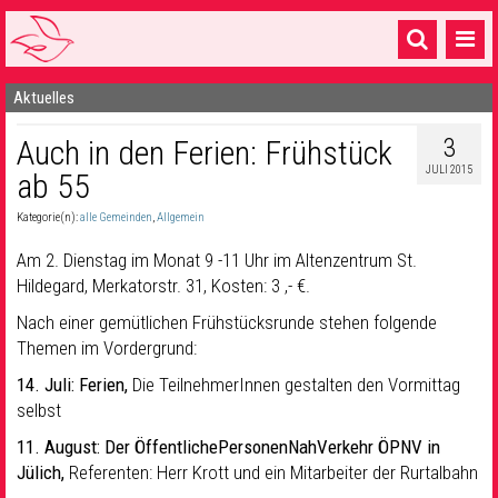
Aktuelles
Startseite
3
Auch in den Ferien: Frühstück
1 Pfarrei
JULI 2015
ab 55
16 Gemeinden & mehr
Kategorie(n):
alle Gemeinden
,
Allgemein
Gottesdienste & Sinnsuche
Am 2. Dienstag im Monat 9 -11 Uhr im Altenzentrum St.
Sakramente & Feste
Hildegard, Merkatorstr. 31, Kosten: 3 ,- €.
Nach einer gemütlichen Frühstücksrunde stehen folgende
Gemeinschaft & Soziales
Themen im Vordergrund:
Musik
& Kultur
14. Juli:
Ferien,
Die TeilnehmerInnen gestalten den Vormittag
selbst
Seelsorge & Kontakt
11. August:
Der ÖffentlichePersonenNahVerkehr ÖPNV in
Jülich,
Referenten: Herr Krott und ein Mitarbeiter der Rurtalbahn