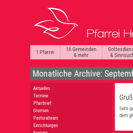
16 Gemeinden
Gottesdien
1 Pfarrei
& mehr
& Sinnsuc
Monatliche Archive: Septem
Aktuelles
Termine
Gruß
Pfarrbrief
Sehr ge
Gremien
dem gl
Pastoralteam
Einrichtungen
Kontakt